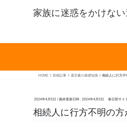
コ
ナ
ン
ビ
家族に迷惑をかけない
テ
ゲ
ン
ー
ツ
シ
へ
ョ
ス
ン
キ
に
ッ
移
プ
動
HOME
投稿記事
遺言書の基礎知識
相続人に行方不
2024年4月5日
/ 最終更新日時 :
2024年4月5日
春日部サイ
相続人に行方不明の方