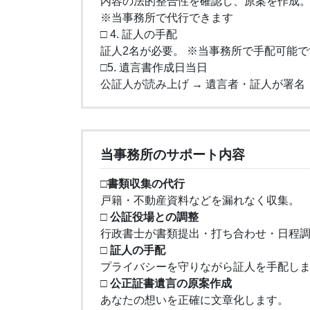
内容の法的整合性を確認し、原案を作成
※当事務所で代行できます
□ 4. 証人の手配
証人2名が必要。 ※当事務所で手配可能で
□5. 遺言書作成日当日
公証人が読み上げ → 遺言者・証人が署名 
当事務所のサポート内容
□書類収集の代行
戸籍・不動産資料などを漏れなく収集。
□ 公証役場との調整
行政書士が書類提出・打ち合わせ・日程
□ 証人の手配
プライバシーを守りながら証人を手配し
□ 公正証書遺言の原案作成
あなたの想いを正確に文章化します。