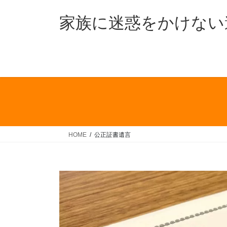
コ
ナ
ン
ビ
家族に迷惑をかけない
テ
ゲ
ン
ー
ツ
シ
へ
ョ
ス
ン
キ
に
ッ
移
プ
動
HOME
公正証書遺言