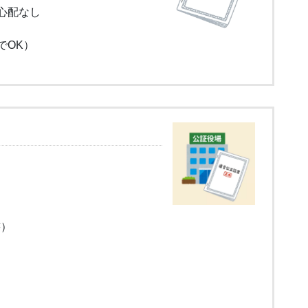
心配なし
でOK）
書）