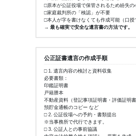
□原本が公証役場で保管されるため紛失の
□家庭裁判所の「検認」が不要
□本人が字を書けなくても作成可能（口授
→
最も確実で安全な遺言書の方法です。
公正証書遺言の作成手順
□ 1. 遺言内容の検討と資料収集
必要書類：
印鑑証明書
戸籍謄本
不動産資料（登記事項証明書・評価証明
預貯金通帳のコピー など
□ 2. 公証役場への予約・書類提出
※当事務所で代行できます。
□ 3. 公証人との事前協議